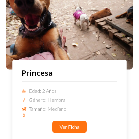
Princesa
Edad: 2 Años
Género: Hembra
Tamaño: Mediano
Ver Ficha