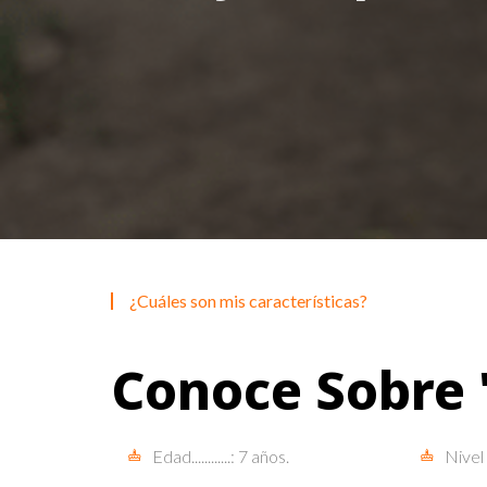
¿Cuáles son mis características?
Conoce Sobre 
Edad............: 7 años.
Nivel d