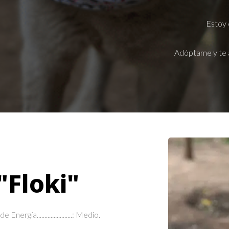
Estoy 
Adóptame y te 
"Floki"
e Energía.......................: Medio.