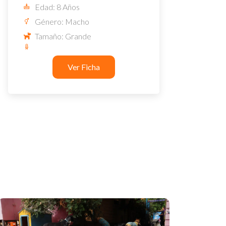
Edad: 8 Años
Género: Macho
Tamaño: Grande
Ver Ficha