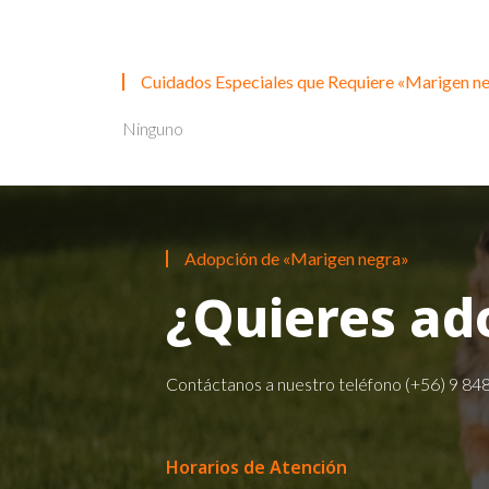
Cuidados Especiales que Requiere «Marigen n
Ninguno
Adopción de «Marigen negra»
¿Quieres ad
Contáctanos a nuestro teléfono
(+56) 9 84
Horarios de Atención