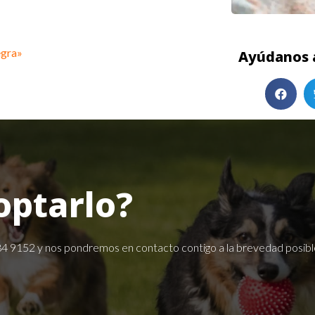
egra»
Ayúdanos a
optarlo?
84 9152
y nos pondremos en contacto contigo a la brevedad posibl