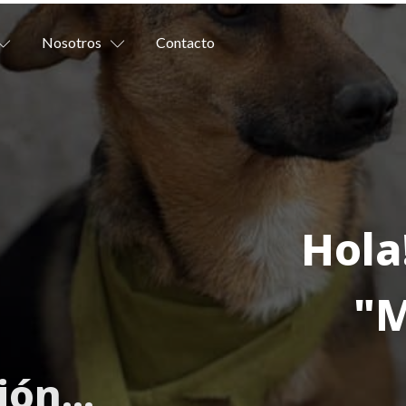
Nosotros
Contacto
Hola
"M
ión
...