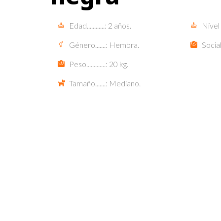
Edad............: 2 años.
Nivel d
Género.......: Hembra.
Socia
Peso.............: 20 kg.
Tamaño.......: Mediano.