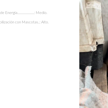
e Energía.......................: Medio.
bilización con Mascotas..: Alto.