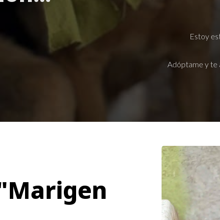
Estoy est
Adóptame y te 
 "Marigen