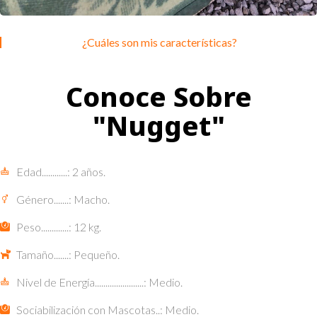
¿Cuáles son mis características?
Conoce Sobre
"Nugget"
Edad............: 2 años.
Género.......: Macho.
Peso.............: 12 kg.
Tamaño.......: Pequeño.
Nivel de Energía.......................: Medio.
Sociabilización con Mascotas..: Medio.