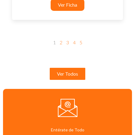
Ver Ficha
1
2
3
4
5
Ver Todos
Entérate de Todo