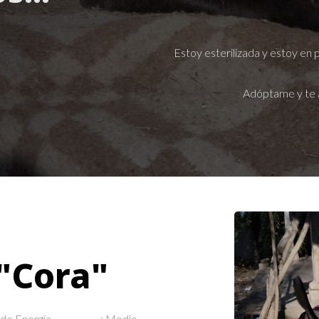
Estoy esterilizada y estoy en 
Adóptame y te 
"Cora"
e Energía.......................: Medio.