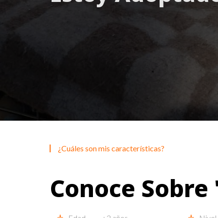
¿Cuáles son mis características?
Conoce Sobre 
Edad............: 2 años.
Nivel d