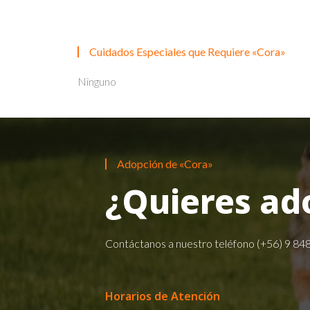
Cuidados Especiales que Requiere «Cora»
Ninguno
Adopción de «Cora»
¿Quieres ad
Contáctanos a nuestro teléfono
(+56) 9 84
Horarios de Atención