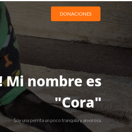
DONACIONES
! Mi nombre es
"Cora"
Soy una perrita un poco tranquila y amorosa.