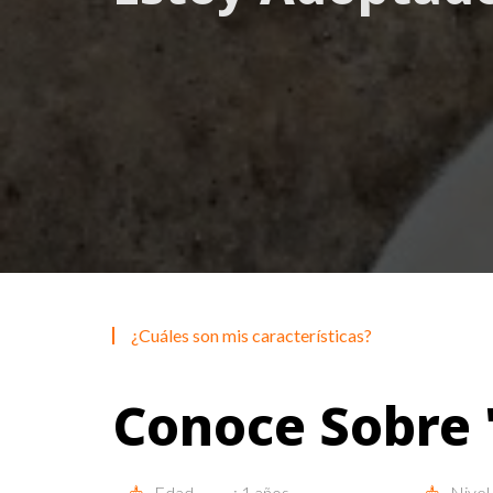
¿Cuáles son mis características?
Conoce Sobre 
Edad............: 1 años.
Nivel d