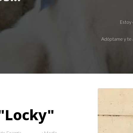
Estoy 
Adóptame y te 
"Locky"
e Energía.......................: Medio.