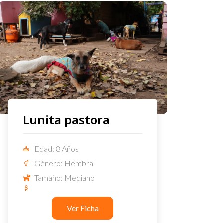
Lunita pastora
Edad: 8 Años
Género: Hembra
Tamaño: Mediano
Ver Ficha