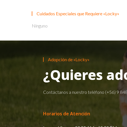
Cuidados Especiales que Requiere «Locky»
Ninguno
Adopción de «Locky»
¿Quieres ad
Contáctanos a nuestro teléfono
(+56) 9 84
Horarios de Atención