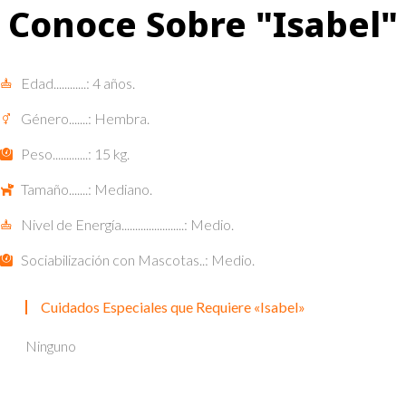
Conoce Sobre "Isabel"
Edad............: 4 años.
Género.......: Hembra.
Peso.............: 15 kg.
Tamaño.......: Mediano.
Nivel de Energía.......................: Medio.
Sociabilización con Mascotas..: Medio.
Cuidados Especiales que Requiere «Isabel»
Ninguno