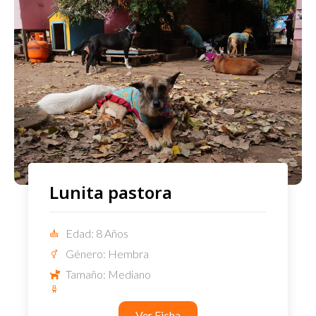
Lunita pastora
Edad: 8 Años
Género: Hembra
Tamaño: Mediano
Ver Ficha