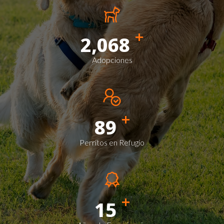
+
2,068
Adopciones
+
89
Perritos en Refugio
+
15